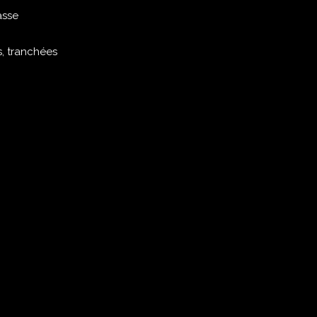
asse
, tranchées