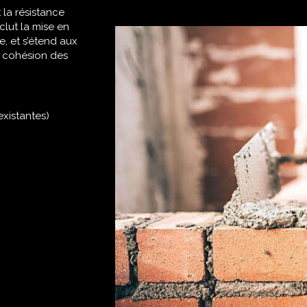
 la résistance
clut la mise en
e, et s’étend aux
te cohésion des
xistantes)