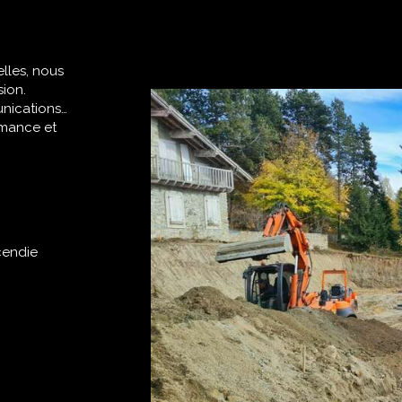
elles, nous
sion.
unications…
rmance et
cendie